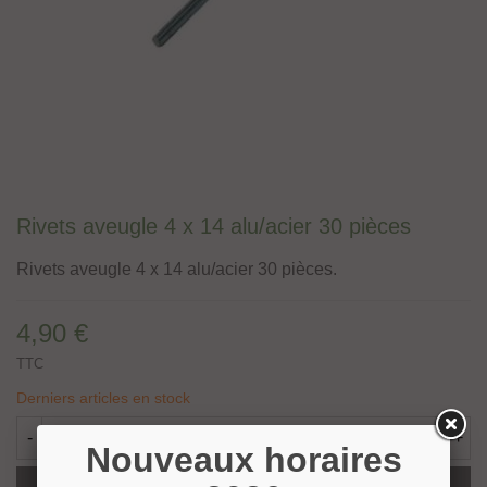
Rivets aveugle 4 x 14 alu/acier 30 pièces
Rivets aveugle 4 x 14 alu/acier 30 pièces.
4,90 €
TTC
Derniers articles en stock
-
+
Nouveaux horaires