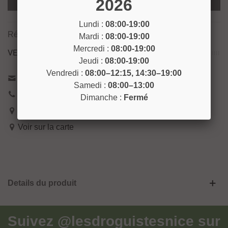
2026
Ajouter Au Panier
Lundi :
08:00-19:00
Référence:
RIV14
Mardi :
08:00-19:00
Mercredi :
08:00-19:00
VENEZ NOUS RENCONTRER !
Jeudi :
08:00-19:00
Vendredi :
08:00–12:15, 14:30–19:00
Contactez-nous
Samedi :
08:00–13:00
04 93 04 40 40
Dimanche :
Fermé
54 Bd de Riquier 06300 Nice
Voir sur la carte
Details du produit
Suivez
@lesdroguistesnice
sur