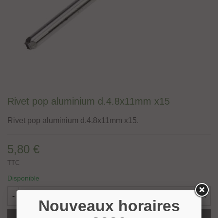
Rivet pop aluminium d.4.8x11mm x15
Rivet pop aluminium d.4.8x11mm x15.
5,80 €
TTC
Disponible
-
+
Nouveaux horaires