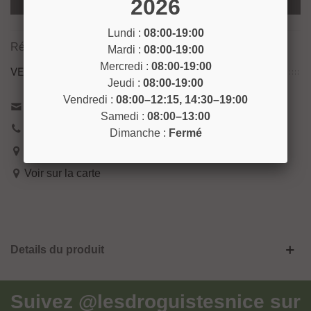
2026
Ajouter Au Panier
Lundi :
08:00-19:00
Référence:
RIV4
Mardi :
08:00-19:00
Mercredi :
08:00-19:00
VENEZ NOUS RENCONTRER !
Jeudi :
08:00-19:00
Vendredi :
08:00–12:15, 14:30–19:00
Contactez-nous
Samedi :
08:00–13:00
04 93 04 40 40
Dimanche :
Fermé
54 Bd de Riquier 06300 Nice
Voir sur la carte
Details du produit
Suivez
@lesdroguistesnice
sur