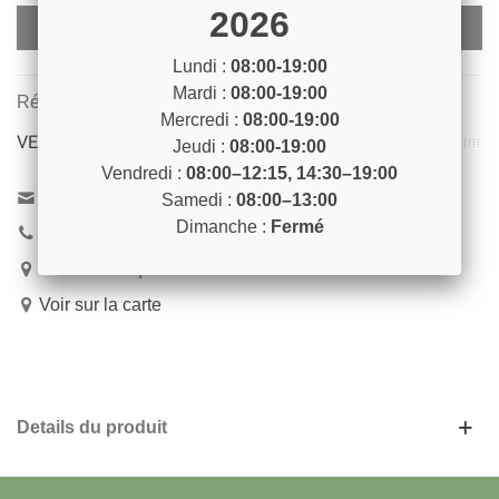
2026
Ajouter Au Panier
Lundi :
08:00-19:00
Mardi :
08:00-19:00
Référence:
BARR27
Mercredi :
08:00-19:00
VENEZ NOUS RENCONTRER !
Jeudi :
08:00-19:00
Vendredi :
08:00–12:15, 14:30–19:00
Contactez-nous
Samedi :
08:00–13:00
Dimanche :
Fermé
04 93 04 40 40
54 Bd de Riquier 06300 Nice
Voir sur la carte
Details du produit