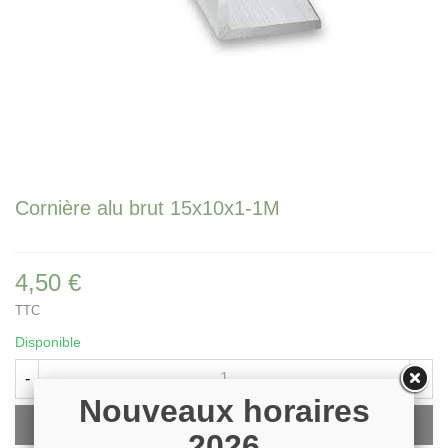
Cornière alu brut 15x10x1-1M
4,50 €
TTC
Disponible
-
+
Nouveaux horaires
Ajouter Au Panier
2026