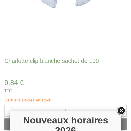
Charlotte clip blanche sachet de 100
9,84 €
TTC
Derniers articles en stock
-
+
Nouveaux horaires
Ajouter Au Panier
2026