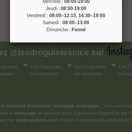
Mercredi :
08:00-19:00
Jeudi :
08:00-19:00
Vendredi :
08:00–12:15, 14:30–19:00
Samedi :
08:00–13:00
Dimanche :
Fermé
vez
@lesdroguistesnice
sur
 de
produits d'entretien
,
bricolage
,
nettoyage
... Vous retrou
pour le
nettoyage
de tous les jours. Egalement disponible sur 
ouvez sur
lesdroguistes.com
, nos deux gammes de produits de