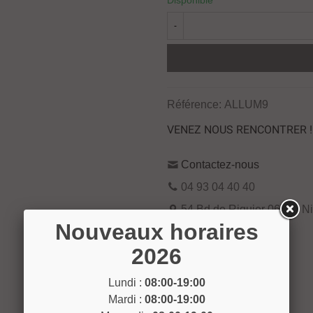
Disponible
-
Référence:
ALLUM9
VENEZ NOUS RENCONTRER !
Contactez-nous
04 93 04 40 40
54 Bd de Riquier 06300 N
Nouveaux horaires
Voir sur la carte
2026
Lundi :
08:00-19:00
Mardi :
08:00-19:00