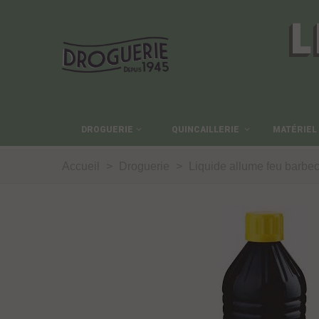
L
DROGUERIE
QUINCAILLERIE
MATÉRIEL
Accueil
>
Droguerie
>
Liquide allume feu barbec